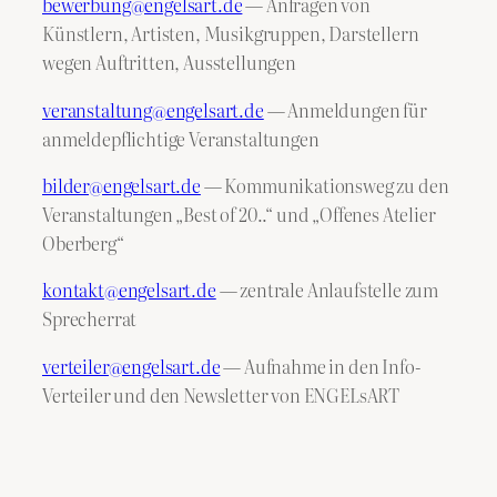
bewerbung@engelsart.de
— Anfragen von
Künstlern, Artisten, Musikgruppen, Darstellern
wegen Auftritten, Ausstellungen
veranstaltung@engelsart.de
— Anmeldungen für
anmeldepflichtige Veranstaltungen
bilder@engelsart.de
— Kommunikationsweg zu den
Veranstaltungen „Best of 20..“ und „Offenes Atelier
Oberberg“
kontakt@engelsart.de
— zentrale Anlaufstelle zum
Sprecherrat
verteiler@engelsart.de
— Aufnahme in den Info-
Verteiler und den Newsletter von ENGELsART