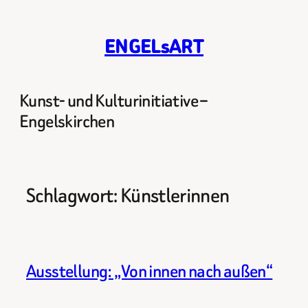
Zum
Inhalt
ENGELsART
springen
Kunst- und Kulturinitiative –
Engelskirchen
Schlagwort:
Künstlerinnen
Ausstellung: „Von innen nach außen“