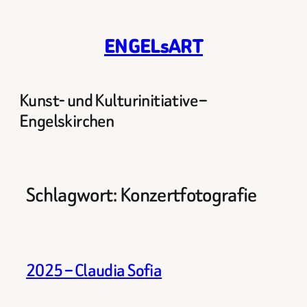
Zum
Inhalt
ENGELsART
springen
Kunst- und Kulturinitiative –
Engelskirchen
Schlagwort:
Konzertfotografie
2025 – Claudia Sofia