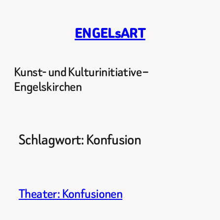
Zum
Inhalt
ENGELsART
springen
Kunst- und Kulturinitiative –
Engelskirchen
Schlagwort:
Konfusion
Theater: Konfusionen