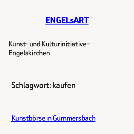
Zum
Inhalt
ENGELsART
springen
Kunst- und Kulturinitiative –
Engelskirchen
Schlagwort:
kaufen
Kunstbörse in Gummersbach