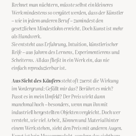
Rechnet man nüchtern, müsste selbst ein kleineres
Werk mindestens so vergütet werden, dass der Künstler
– wie in jedem anderen Beruf – zumindest den
gesetzlichen Mindestlohn erreicht. Doch Kunst ist mehr
als Handwerk.
Sie entsteht aus Erfahrung, Intuition, künstlerischer
Reife – aus Jahren des Lernens, Experimentierens und
Scheiterns. All das fließt in ein Werk ein, das nie
einfach reproduzierbar ist.
Aus Sicht des Käufers
steht oft zuerst die Wirkung
im Vordergrund: Gefällt mir das? Berührt es mich?
Passt es in mein Umfeld? Der Preis wirkt dann
manchmal hoch – besonders, wenn man ihn mit
industriell hergestellten Objekten vergleicht. Doch wer
versteht, wie viel Arbeit, Können und Material hinter
einem Werk stehen, sieht den Preis mit anderen Augen.
Kunst ist kein Massenprodukt, sondern das sichtbare