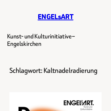
Zum
Inhalt
ENGELsART
springen
Kunst- und Kulturinitiative –
Engelskirchen
Schlagwort:
Kaltnadelradierung