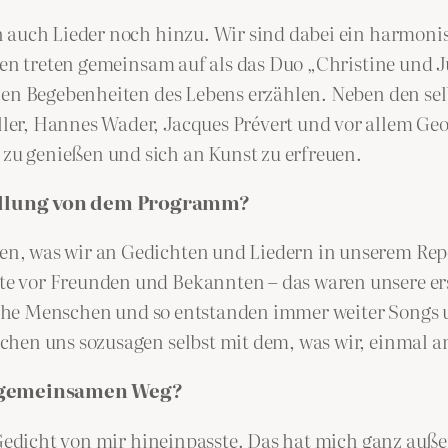
 auch Lieder noch hinzu. Wir sind dabei ein harmonis
en treten gemeinsam auf als das Duo „Christine und Jul
nen Begebenheiten des Lebens erzählen. Neben den sel
r, Hannes Wader, Jacques Prévert und vor allem Geor
u genießen und sich an Kunst zu erfreuen.
tellung von dem Programm?
n, was wir an Gedichten und Liedern in unserem Rep
 vor Freunden und Bekannten – das waren unsere ers
rische Menschen und so entstanden immer weiter Song
chen uns sozusagen selbst mit dem, was wir, einmal a
 gemeinsamen Weg?
 Gedicht von mir hineinpasste. Das hat mich ganz außer