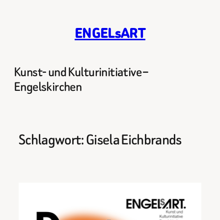
Zum
Inhalt
ENGELsART
springen
Kunst- und Kulturinitiative –
Engelskirchen
Schlagwort:
Gisela Eichbrands