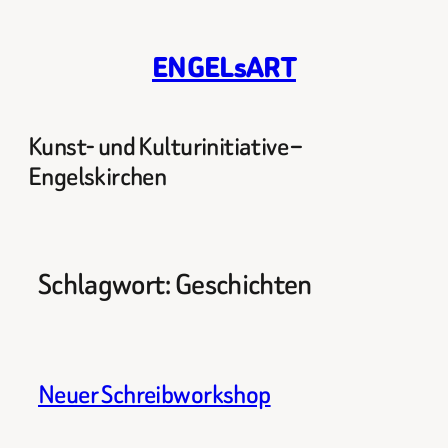
Zum
Inhalt
ENGELsART
springen
Kunst- und Kulturinitiative –
Engelskirchen
Schlagwort:
Geschichten
Neuer Schreibworkshop