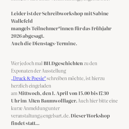
Leider ist der Schreibworkshop mit Sabine
Wallefeld
mangels Teilnehmer*innen für das Frühjahr
2026 abgesagt.
Auch die Dienstags-Termine.
Wer jedoch mal
BILDgeschichten
zu den
Exponaten der Ausstellung
„Druck & Poesie“
schreiben möchte, ist hierzu
herzlich eingeladen
am
Mittwoch, den 1. April von 15.00 bis 17.30
Uhr im Alten Baumwolllager.
Auch hier bitte eine
kurze Anmeldung unter
veranstaltung@engelsart.de.
Dieser Workshop
findet statt…