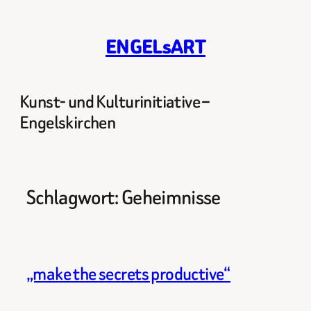
Zum
Inhalt
ENGELsART
springen
Kunst- und Kulturinitiative –
Engelskirchen
Schlagwort:
Geheimnisse
„make the secrets productive“