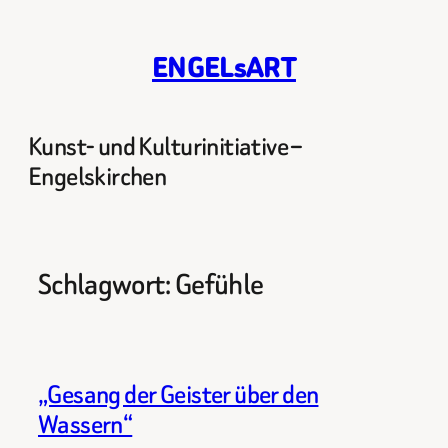
Zum
Inhalt
ENGELsART
springen
Kunst- und Kulturinitiative –
Engelskirchen
Schlagwort:
Gefühle
„Gesang der Geister über den
Wassern“