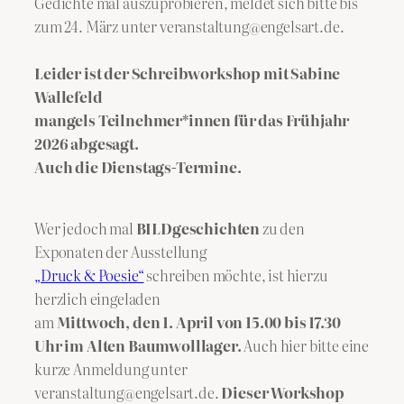
Gedichte mal auszuprobieren, meldet sich bitte bis
zum 24. März unter veranstaltung@engelsart.de.
Leider ist der Schreibworkshop mit Sabine
Wallefeld
mangels Teilnehmer*innen für das Frühjahr
2026 abgesagt.
Auch die Dienstags-Termine.
Wer jedoch mal
BILDgeschichten
zu den
Exponaten der Ausstellung
„Druck & Poesie“
schreiben möchte, ist hierzu
herzlich eingeladen
am
Mittwoch, den 1. April von 15.00 bis 17.30
Uhr im Alten Baumwolllager.
Auch hier bitte eine
kurze Anmeldung unter
veranstaltung@engelsart.de.
Dieser Workshop