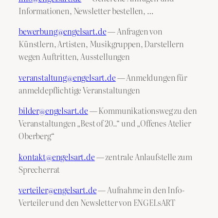
Informationen, Newsletter bestellen, …
bewerbung@engelsart.de
— Anfragen von
Künstlern, Artisten, Musikgruppen, Darstellern
wegen Auftritten, Ausstellungen
veranstaltung@engelsart.de
— Anmeldungen für
anmeldepflichtige Veranstaltungen
bilder@engelsart.de
— Kommunikationsweg zu den
Veranstaltungen „Best of 20..“ und „Offenes Atelier
Oberberg“
kontakt@engelsart.de
— zentrale Anlaufstelle zum
Sprecherrat
verteiler@engelsart.de
— Aufnahme in den Info-
Verteiler und den Newsletter von ENGELsART