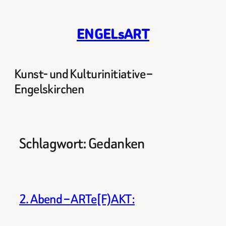
Zum
Inhalt
ENGELsART
springen
Kunst- und Kulturinitiative –
Engelskirchen
Schlagwort:
Gedanken
2. Abend – ARTe[F)AKT: