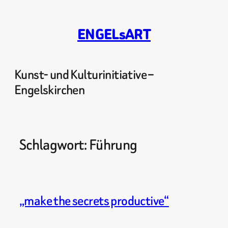
Zum
Inhalt
ENGELsART
springen
Kunst- und Kulturinitiative –
Engelskirchen
Schlagwort:
Führung
„make the secrets productive“