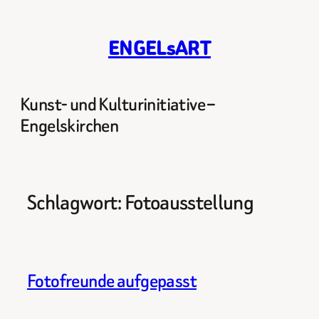
Zum
Inhalt
ENGELsART
springen
Kunst- und Kulturinitiative –
Engelskirchen
Schlagwort:
Fotoausstellung
Fotofreunde aufgepasst