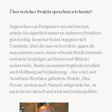
Über welches Projekt sprechen wir heute?
Angestoßen von Ereignissen um mich herum,
arbeite ich eigentlich immer an mehreren Projekten
gleichzeitig. In meiner Kunst begegnen sich
Umstände, über die man sich ereifern, gegen die
man antreten muss, meine wütende Kritik einerseits
und mein Vergnügen an Humor und Blödelei
andererseits. Beides zusammen begründet letztlich
auch Hoffnung auf Veränderung. – Das vom Land
Nordrhein-Westfalen geförderte Projekt „Mea
Donna“, an dem auch Manuele mitgewirkt hat, ist
nach wie vor aktuell und wird auch weitergeführt.