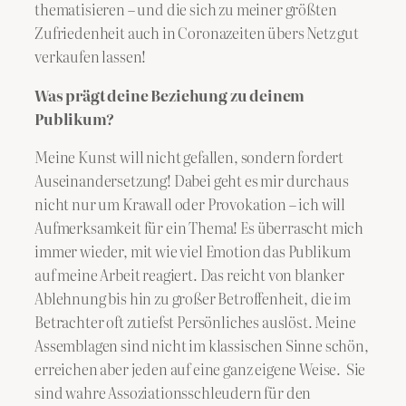
thematisieren – und die sich zu meiner größten
Zufriedenheit auch in Coronazeiten übers Netz gut
verkaufen lassen!
Was prägt deine Beziehung zu deinem
Publikum?
Meine Kunst will nicht gefallen, sondern fordert
Auseinandersetzung! Dabei geht es mir durchaus
nicht nur um Krawall oder Provokation – ich will
Aufmerksamkeit für ein Thema! Es überrascht mich
immer wieder, mit wie viel Emotion das Publikum
auf meine Arbeit reagiert. Das reicht von blanker
Ablehnung bis hin zu großer Betroffenheit, die im
Betrachter oft zutiefst Persönliches auslöst. Meine
Assemblagen sind nicht im klassischen Sinne schön,
erreichen aber jeden auf eine ganz eigene Weise. Sie
sind wahre Assoziationsschleudern für den