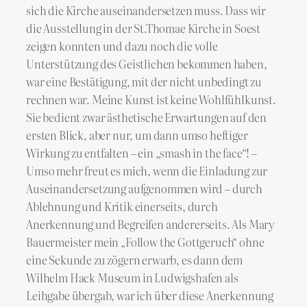
sich die Kirche auseinandersetzen muss. Dass wir
die Ausstellung in der St.Thomae Kirche in Soest
zeigen konnten und dazu noch die volle
Unterstützung des Geistlichen bekommen haben,
war eine Bestätigung, mit der nicht unbedingt zu
rechnen war. Meine Kunst ist keine Wohlfühlkunst.
Sie bedient zwar ästhetische Erwartungen auf den
ersten Blick, aber nur, um dann umso heftiger
Wirkung zu entfalten – ein „smash in the face“! –
Umso mehr freut es mich, wenn die Einladung zur
Auseinandersetzung aufgenommen wird – durch
Ablehnung und Kritik einerseits, durch
Anerkennung und Begreifen andererseits. Als Mary
Bauermeister mein „Follow the Gottgeruch“ ohne
eine Sekunde zu zögern erwarb, es dann dem
Wilhelm Hack Museum in Ludwigshafen als
Leihgabe übergab, war ich über diese Anerkennung