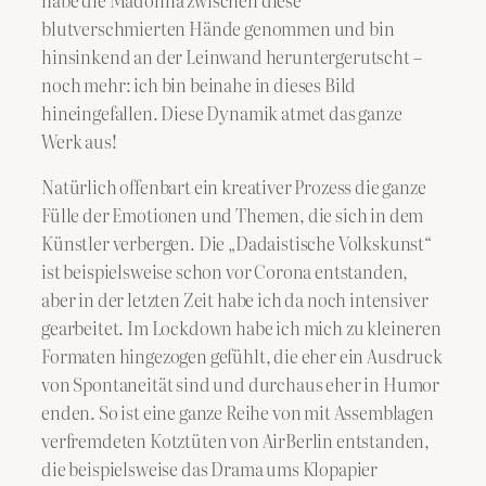
habe die Madonna zwischen diese
blutverschmierten Hände genommen und bin
hinsinkend an der Leinwand heruntergerutscht –
noch mehr: ich bin beinahe in dieses Bild
hineingefallen. Diese Dynamik atmet das ganze
Werk aus!
Natürlich offenbart ein kreativer Prozess die ganze
Fülle der Emotionen und Themen, die sich in dem
Künstler verbergen. Die „Dadaistische Volkskunst“
ist beispielsweise schon vor Corona entstanden,
aber in der letzten Zeit habe ich da noch intensiver
gearbeitet. Im Lockdown habe ich mich zu kleineren
Formaten hingezogen gefühlt, die eher ein Ausdruck
von Spontaneität sind und durchaus eher in Humor
enden. So ist eine ganze Reihe von mit Assemblagen
verfremdeten Kotztüten von AirBerlin entstanden,
die beispielsweise das Drama ums Klopapier