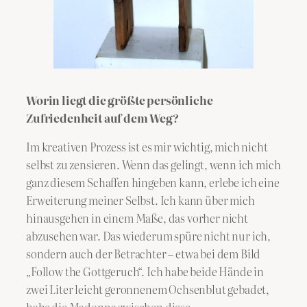
Worin liegt die größte persönliche
Zufriedenheit auf dem Weg?
Im kreativen Prozess ist es mir wichtig, mich nicht
selbst zu zensieren. Wenn das gelingt, wenn ich mich
ganz diesem Schaffen hingeben kann, erlebe ich eine
Erweiterung meiner Selbst. Ich kann über mich
hinausgehen in einem Maße, das vorher nicht
abzusehen war. Das wiederum spüre nicht nur ich,
sondern auch der Betrachter – etwa bei dem Bild
„Follow the Gottgeruch“. Ich habe beide Hände in
zwei Liter leicht geronnenem Ochsenblut gebadet,