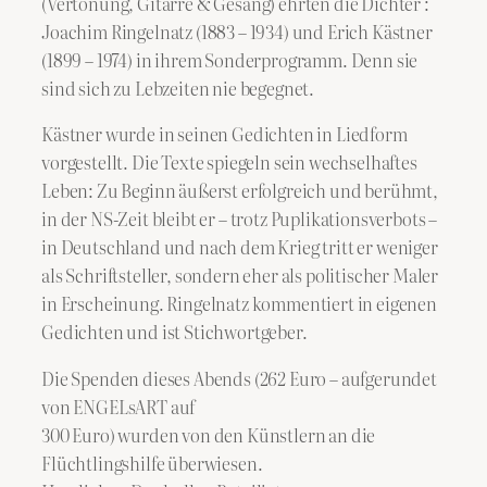
(Vertonung, Gitarre & Gesang) ehrten die Dichter :
Joachim Ringelnatz (1883 – 1934) und Erich Kästner
(1899 – 1974) in ihrem Sonderprogramm. Denn sie
sind sich zu Lebzeiten nie begegnet.
Kästner wurde in seinen Gedichten in Liedform
vorgestellt. Die Texte spiegeln sein wechselhaftes
Leben: Zu Beginn äußerst erfolgreich und berühmt,
in der NS-Zeit bleibt er – trotz Puplikationsverbots –
in Deutschland und nach dem Krieg tritt er weniger
als Schriftsteller, sondern eher als politischer Maler
in Erscheinung. Ringelnatz kommentiert in eigenen
Gedichten und ist Stichwortgeber.
Die Spenden dieses Abends (262 Euro – aufgerundet
von ENGELsART auf
300 Euro) wurden von den Künstlern an die
Flüchtlingshilfe überwiesen.