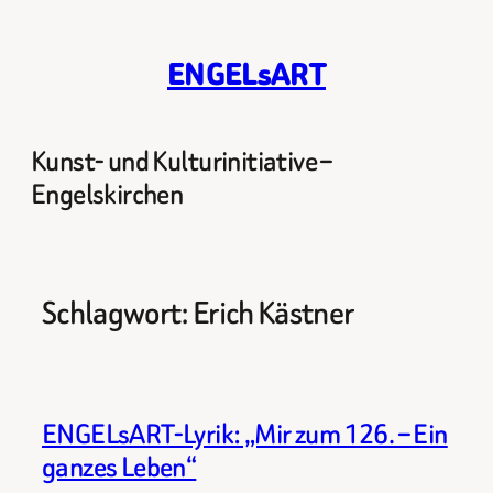
Zum
Inhalt
ENGELsART
springen
Kunst- und Kulturinitiative –
Engelskirchen
Schlagwort:
Erich Kästner
ENGELsART-Lyrik: „Mir zum 126. – Ein
ganzes Leben“