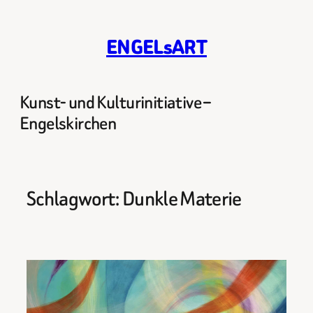
Zum
Inhalt
ENGELsART
springen
Kunst- und Kulturinitiative –
Engelskirchen
Schlagwort:
Dunkle Materie