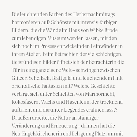
Die leuchtenden Farben des Herbstnachmittags
harmonieren aufs Schönste mit intensiv-farbigen
Bildern, die die Wände im Haus von Wibke Brode
zum lebendigen Museum werden lassen, mit den
sich noch im Prozess entwickelnden Leinwänden in
ihrem Atelier. Beim Betrachten der vielschichtigen,
tiefgründigen Bilder öffnet sich der Betrachterin die
Tür in eine ganz eigene Welt – schwingen zwischen
Glitzer, Schellack, Blattgold und leuchtendem Pink
orientalische Fantasien mit? Welche Geschichte
verbirgt sich unter Schichten von Marmormehl,
Kokosfasern, Wachs und Hasenleim, der trocknend
aufbricht und darunter Liegendes erahnen lässt?
Draußen arbeitet die Natur an ständiger
Veränderung und Erneuerung – drinnen hat die
Neu-Engelskirchenerin endlich genug Platz, um mit