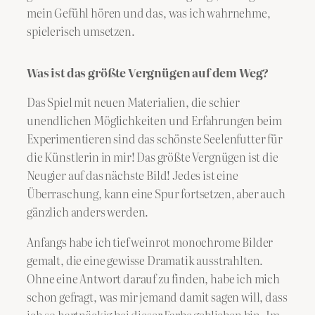
mein Gefühl hören und das, was ich wahrnehme,
spielerisch umsetzen.
Was ist das größte Vergnügen auf dem Weg?
Das Spiel mit neuen Materialien, die schier
unendlichen Möglichkeiten und Erfahrungen beim
Experimentieren sind das schönste Seelenfutter für
die Künstlerin in mir! Das größte Vergnügen ist die
Neugier auf das nächste Bild! Jedes ist eine
Überraschung, kann eine Spur fortsetzen, aber auch
gänzlich anders werden.
Anfangs habe ich tief weinrot monochrome Bilder
gemalt, die eine gewisse Dramatik ausstrahlten.
Ohne eine Antwort darauf zu finden, habe ich mich
schon gefragt, was mir jemand damit sagen will, dass
ich so hartnäckig bei dieser Farbe geblieben bin. Im