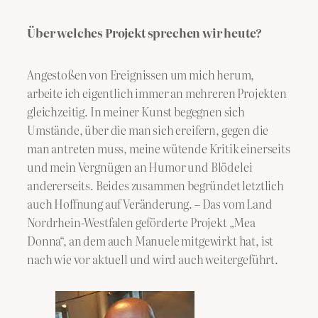
Über welches Projekt sprechen wir heute?
Angestoßen von Ereignissen um mich herum,
arbeite ich eigentlich immer an mehreren Projekten
gleichzeitig. In meiner Kunst begegnen sich
Umstände, über die man sich ereifern, gegen die
man antreten muss, meine wütende Kritik einerseits
und mein Vergnügen an Humor und Blödelei
andererseits. Beides zusammen begründet letztlich
auch Hoffnung auf Veränderung. – Das vom Land
Nordrhein-Westfalen geförderte Projekt „Mea
Donna“, an dem auch Manuele mitgewirkt hat, ist
nach wie vor aktuell und wird auch weitergeführt.