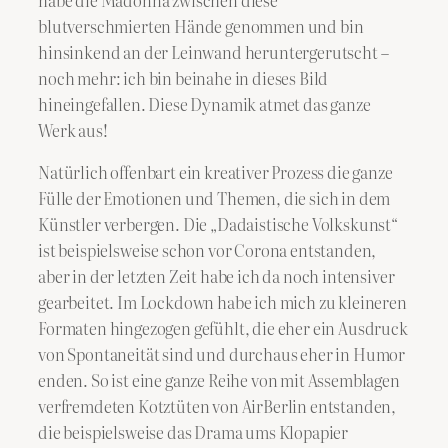
habe die Madonna zwischen diese
blutverschmierten Hände genommen und bin
hinsinkend an der Leinwand heruntergerutscht –
noch mehr: ich bin beinahe in dieses Bild
hineingefallen. Diese Dynamik atmet das ganze
Werk aus!
Natürlich offenbart ein kreativer Prozess die ganze
Fülle der Emotionen und Themen, die sich in dem
Künstler verbergen. Die „Dadaistische Volkskunst“
ist beispielsweise schon vor Corona entstanden,
aber in der letzten Zeit habe ich da noch intensiver
gearbeitet. Im Lockdown habe ich mich zu kleineren
Formaten hingezogen gefühlt, die eher ein Ausdruck
von Spontaneität sind und durchaus eher in Humor
enden. So ist eine ganze Reihe von mit Assemblagen
verfremdeten Kotztüten von AirBerlin entstanden,
die beispielsweise das Drama ums Klopapier