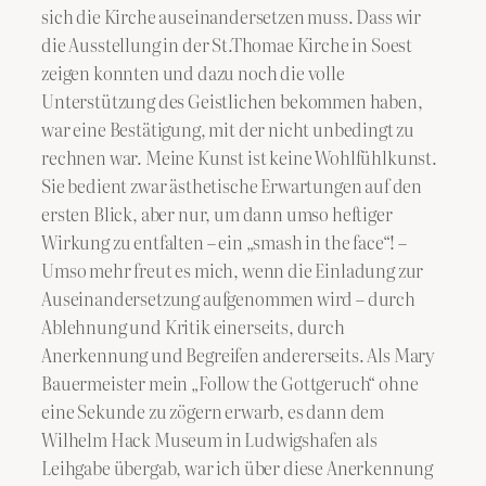
sich die Kirche auseinandersetzen muss. Dass wir
die Ausstellung in der St.Thomae Kirche in Soest
zeigen konnten und dazu noch die volle
Unterstützung des Geistlichen bekommen haben,
war eine Bestätigung, mit der nicht unbedingt zu
rechnen war. Meine Kunst ist keine Wohlfühlkunst.
Sie bedient zwar ästhetische Erwartungen auf den
ersten Blick, aber nur, um dann umso heftiger
Wirkung zu entfalten – ein „smash in the face“! –
Umso mehr freut es mich, wenn die Einladung zur
Auseinandersetzung aufgenommen wird – durch
Ablehnung und Kritik einerseits, durch
Anerkennung und Begreifen andererseits. Als Mary
Bauermeister mein „Follow the Gottgeruch“ ohne
eine Sekunde zu zögern erwarb, es dann dem
Wilhelm Hack Museum in Ludwigshafen als
Leihgabe übergab, war ich über diese Anerkennung