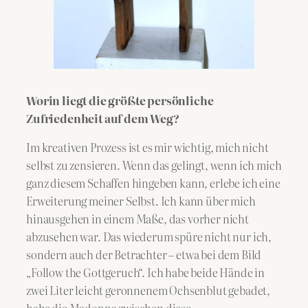
Worin liegt die größte persönliche
Zufriedenheit auf dem Weg?
Im kreativen Prozess ist es mir wichtig, mich nicht
selbst zu zensieren. Wenn das gelingt, wenn ich mich
ganz diesem Schaffen hingeben kann, erlebe ich eine
Erweiterung meiner Selbst. Ich kann über mich
hinausgehen in einem Maße, das vorher nicht
abzusehen war. Das wiederum spüre nicht nur ich,
sondern auch der Betrachter – etwa bei dem Bild
„Follow the Gottgeruch“. Ich habe beide Hände in
zwei Liter leicht geronnenem Ochsenblut gebadet,