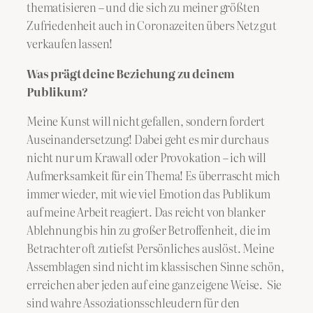
thematisieren – und die sich zu meiner größten
Zufriedenheit auch in Coronazeiten übers Netz gut
verkaufen lassen!
Was prägt deine Beziehung zu deinem
Publikum?
Meine Kunst will nicht gefallen, sondern fordert
Auseinandersetzung! Dabei geht es mir durchaus
nicht nur um Krawall oder Provokation – ich will
Aufmerksamkeit für ein Thema! Es überrascht mich
immer wieder, mit wie viel Emotion das Publikum
auf meine Arbeit reagiert. Das reicht von blanker
Ablehnung bis hin zu großer Betroffenheit, die im
Betrachter oft zutiefst Persönliches auslöst. Meine
Assemblagen sind nicht im klassischen Sinne schön,
erreichen aber jeden auf eine ganz eigene Weise. Sie
sind wahre Assoziationsschleudern für den