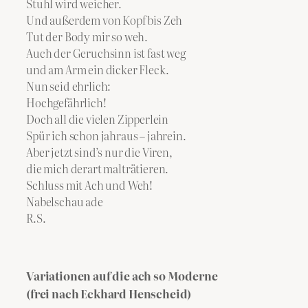
Stuhl wird weicher.
Und außerdem von Kopf bis Zeh
Tut der Body mir so weh.
Auch der Geruchsinn ist fast weg
und am Arm ein dicker Fleck.
Nun seid ehrlich:
Hochgefährlich!
Doch all die vielen Zipperlein
Spür ich schon jahraus – jahrein.
Aber jetzt sind’s nur die Viren,
die mich derart malträtieren.
Schluss mit Ach und Weh!
Nabelschau ade
R.S.
Variationen auf die ach so Moderne
(frei nach Eckhard Henscheid)