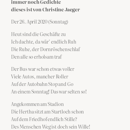
immer noch Gedichte
dieses ist von Christine Jaeger
Der 26. April 2020 (Sonntag)
Heut sind die Geschäfte zu
Ich dachte, da wär’ endlich Ruh
Die Ruhe, der Dornröschenschlaf
Den alle so erholsam traf
Der Bus war schon etwas voller
Viele Autos, mancher Roller
Auf der Autobahn Stop and Go
An einem Sonntag! Das war selten so!
Angekommen am Stadion
Die Hertha sitzt am Startloch schon
Auf dem Friedhof endlich Stille?
Des Menschen Weg ist doch sein Wille!