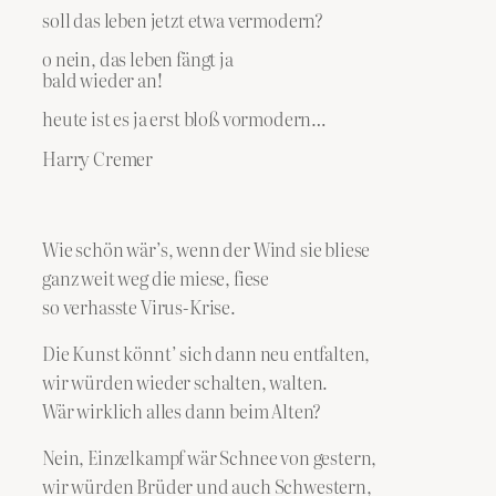
soll das leben jetzt etwa vermodern?
o nein, das leben fängt ja
bald wieder an!
heute ist es ja erst bloß vormodern…
Harry Cremer
Wie schön wär’s, wenn der Wind sie bliese
ganz weit weg die miese, fiese
so verhasste Virus-Krise.
Die Kunst könnt’ sich dann neu entfalten,
wir würden wieder schalten, walten.
Wär wirklich alles dann beim Alten?
Nein, Einzelkampf wär Schnee von gestern,
wir würden Brüder und auch Schwestern,