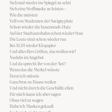
Sich mal wieder im Spiegel zu sehn‘
Sich eine Stoffmaske zu leisten –
Wie die meisten
Voll von Studenten der Savignyplatz
Schon wieder die Innenstadt-Hatz
Auf der Stadtautobahn schon wieder Stau
Die Leute sind schon wieder rau
Bei ALDI wieder Klopapier
Und alles fürs Grillen, das wollen wir!
Nudeln im Angebot
Und da sprecht ihr von der Not?
Wenn das die Merkel wüsste
Denn ich müsste
Ganz brav zu Hause weilen
Und nicht durch die Geschäfte eilen
Für mich kann ich aber sagen
Ohne viel zu wagen
Habe ich Masken gekauft