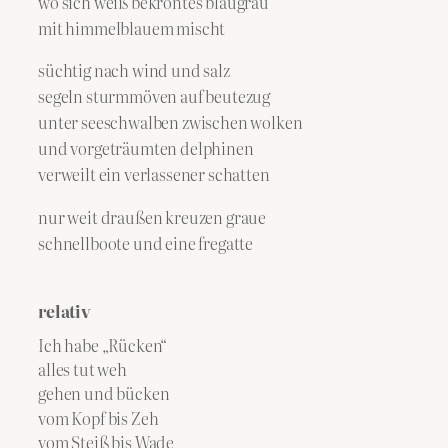
wo sich weiß bekröntes blaugrau
mit himmelblauem mischt
süchtig nach wind und salz
segeln sturmmöven auf beutezug
unter seeschwalben zwischen wolken
und vorgeträumten delphinen
verweilt ein verlassener schatten
nur weit draußen kreuzen graue
schnellboote und eine fregatte
relativ
Ich habe „Rücken“
alles tut weh
gehen und bücken
vom Kopf bis Zeh
vom Steiß bis Wade