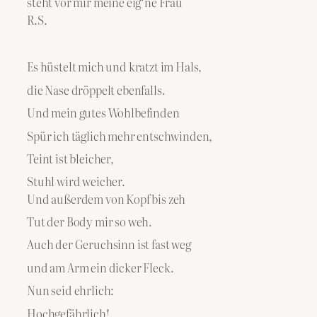
steht vor mir meine eig‘ne Frau
R.S.
Es hüstelt mich und kratzt im Hals,
die Nase dröppelt ebenfalls.
Und mein gutes Wohlbefinden
Spür ich täglich mehr entschwinden,
Teint ist bleicher,
Stuhl wird weicher.
Und außerdem von Kopf bis zeh
Tut der Body mir so weh.
Auch der Geruchsinn ist fast weg
und am Arm ein dicker Fleck.
Nun seid ehrlich:
Hochgefährlich!