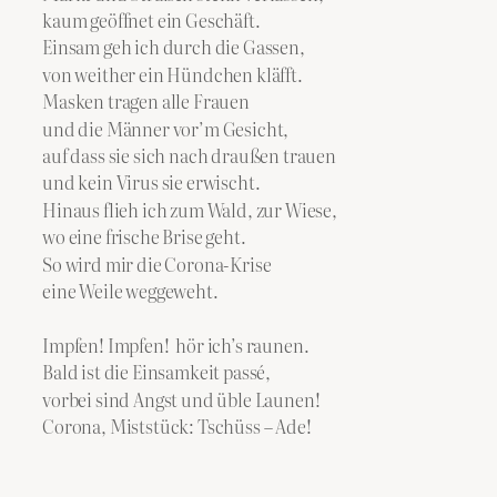
kaum geöffnet ein Geschäft.
Einsam geh ich durch die Gassen,
von weither ein Hündchen kläfft.
Masken tragen alle Frauen
und die Männer vor’m Gesicht,
auf dass sie sich nach draußen trauen
und kein Virus sie erwischt.
Hinaus flieh ich zum Wald, zur Wiese,
wo eine frische Brise geht.
So wird mir die Corona-Krise
eine Weile weggeweht.
Impfen! Impfen! hör ich’s raunen.
Bald ist die Einsamkeit passé,
vorbei sind Angst und üble Launen!
Corona, Miststück: Tschüss – Ade!