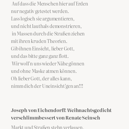
Auf dass die Menschen hier auf Erden
nur negativ getestet werden.
Lass logisch sie argumentieren,
und nicht lauthals demonstrieren,
in Massen durch die Straßen ziehen
mit ihren kruden Theorien.
Gib ihnen Einsicht, lieber Gott,
und das bitte ganz ganz flott.
Wir woll’n uns wieder Nähe gönnen
und ohne Maske atmen können.
Oh lieber Gott, der alles kann,
nimm dich der Uneinsicht’gen an!!!
Joseph von Eichendorff: Weihnachtsgedicht
verschlimmbessert von Renate Seinsch
Markt und Straßen stehn verlassen,