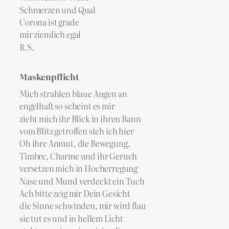
Schmerzen und Qual
Corona ist grade
mir ziemlich egal
R.S.
Maskenpflicht
Mich strahlen blaue Augen an
engelhaft so scheint es mir
zieht mich ihr Blick in ihren Bann
vom Blitz getroffen steh ich hier
Oh ihre Anmut, die Bewegung,
Timbre, Charme und ihr Geruch
versetzen mich in Hocherregung
Nase und Mund verdeckt ein Tuch
Ach bitte zeig mir Dein Gesicht
die Sinne schwinden, mir wird flau
sie tut es und in hellem Licht