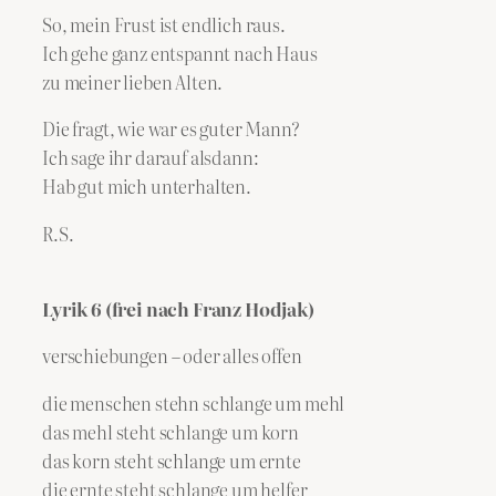
So, mein Frust ist endlich raus.
Ich gehe ganz entspannt nach Haus
zu meiner lieben Alten.
Die fragt, wie war es guter Mann?
Ich sage ihr darauf alsdann:
Hab gut mich unterhalten.
R.S.
Lyrik 6 (frei nach Franz Hodjak)
verschiebungen – oder alles offen
die menschen stehn schlange um mehl
das mehl steht schlange um korn
das korn steht schlange um ernte
die ernte steht schlange um helfer