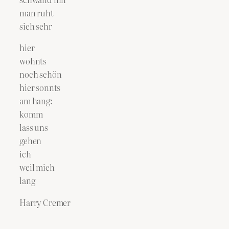
man ruht
sich sehr
hier
wohnts
noch schön
hier sonnts
am hang:
komm
lass uns
gehen
ich
weil mich
lang
Harry Cremer