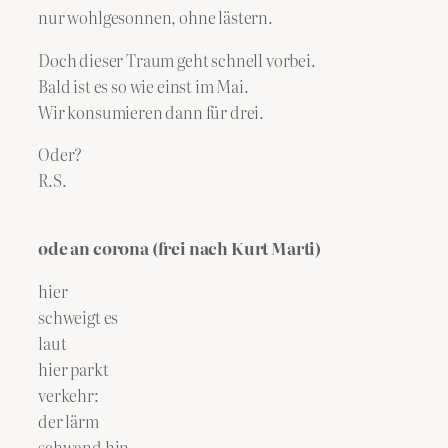
nur wohlgesonnen, ohne lästern.
Doch dieser Traum geht schnell vorbei.
Bald ist es so wie einst im Mai.
Wir konsumieren dann für drei.
Oder?
R.S.
ode an corona (frei nach Kurt Marti)
hier
schweigt es
laut
hier parkt
verkehr:
der lärm
schwand hin