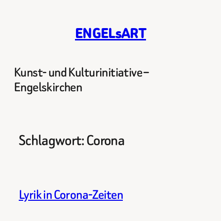
Zum
Inhalt
ENGELsART
springen
Kunst- und Kulturinitiative –
Engelskirchen
Schlagwort:
Corona
Lyrik in Corona-Zeiten