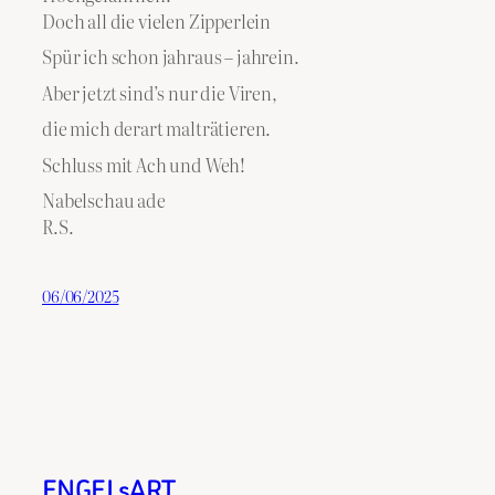
Doch all die vielen Zipperlein
Spür ich schon jahraus – jahrein.
Aber jetzt sind’s nur die Viren,
die mich derart malträtieren.
Schluss mit Ach und Weh!
Nabelschau ade
R.S.
06/06/2025
ENGELsART