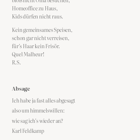
bloß nicht Oma besuchen,
Homeoffice zu Haus,
Kids dürfen nicht raus.
Kein gemeinsames Speisen,
schon gar nicht verreisen,
für’s Haar kein Frisör.
Quel Malheur!
R.S.
Absage
Ich habe ja fast alles abgesagt
also um himmelswillen:
wie sag ich’s wieder an?
Karl Feldkamp