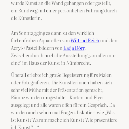
wurde Kunst an die Wand gehangen oder gestellt,
ein Rundweg mit einer persönlichen Führung durch
die Künstlerin.
Am Sonntag ging es dann zu den wirklich
farbenfrohen Aquarellen von
Wiltrud Reich
und den
Acryl-/Pastellbildern von
Katja Dörr
.
Zwischendurch noch die Ausstellung „von allen nur
eine“ im Haus der Kunst in Nümbrecht.
Überall erlebte ich große Begeisterung fürs Malen
oder Fotografieren. Die Künstlerinnen haben sich
sehr viel Mühe mit der Präsentation gemacht,
Räume wurden umgestaltet, Karten und Flyer
ausgelegt und alle waren offen für ein Gespräch. Da
wurden auch schon mal Fragen diskutiert wie „Was
ist Kunst? Warum mache ich Kunst? Wie präsentiere
ich Kunst? …“