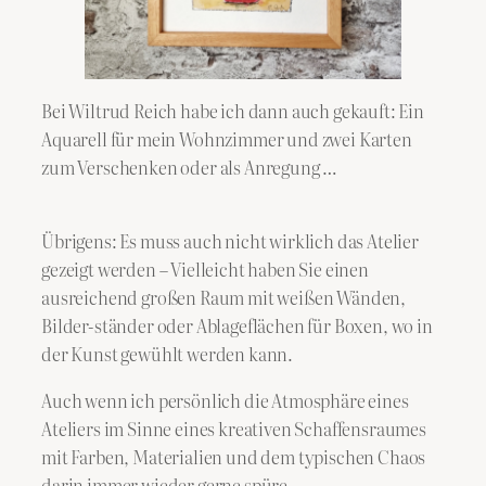
Bei Wiltrud Reich habe ich dann auch gekauft: Ein
Aquarell für mein Wohnzimmer und zwei Karten
zum Verschenken oder als Anregung …
Übrigens: Es muss auch nicht wirklich das Atelier
gezeigt werden – Vielleicht haben Sie einen
ausreichend großen Raum mit weißen Wänden,
Bilder-ständer oder Ablageflächen für Boxen, wo in
der Kunst gewühlt werden kann.
Auch wenn ich persönlich die Atmosphäre eines
Ateliers im Sinne eines kreativen Schaffensraumes
mit Farben, Materialien und dem typischen Chaos
darin immer wieder gerne spüre.