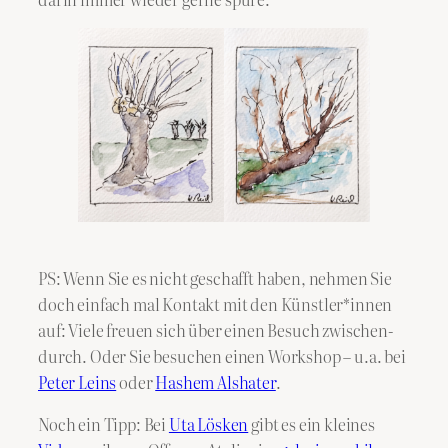
PS: Wenn Sie es nicht geschafft haben, nehmen Sie
doch einfach mal Kontakt mit den Künstler*innen
auf: Viele freuen sich über einen Besuch zwischen-
durch. Oder Sie besuchen einen Workshop – u.a. bei
Peter Leins
oder
Hashem Alshater
.
Noch ein Tipp: Bei
Uta Lösken
gibt es ein kleines