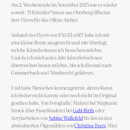
Am 2. Wochenende im November 2025 war es wieder
soweit: 35 Künstler*innen aus Oberberg öffneten
ihre Türen für das Offene Atelier.
Anhand des Flyers von ENGELsART habe ich mir
eine kleine Route ausgesucht und mir überlegt,
welche Künstlerinnen ich besuchen möchte.
Und da ich mich jedes Jahr künstlerisch neu
überraschen lassen möchte, bin ich diesmal nach
Gummerbach und Nümbrecht gefahren.
Und habe Menschen kennengelernt, deren Kunst
ich bisher nicht kannte oder noch nicht im Original
gesehen habe. Von Fotografie/ Malerei bei Stephanie
Strack über Pastellmalerei bei
Gabi Birth
oder
Acrylarbeiten von
Sabine Wallefeld
bis hin zu den
abstrahierten Ölgemälden von
Christine Evers
. Hier