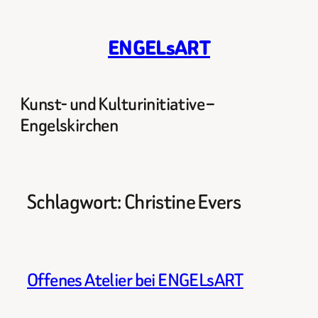
Zum
Inhalt
ENGELsART
springen
Kunst- und Kulturinitiative –
Engelskirchen
Schlagwort:
Christine Evers
Offenes Atelier bei ENGELsART