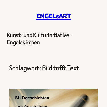
Zum
Inhalt
ENGELsART
springen
Kunst- und Kulturinitiative –
Engelskirchen
Schlagwort:
Bild trifft Text