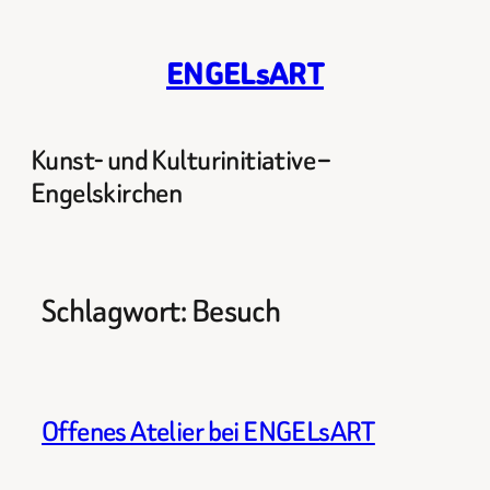
Zum
Inhalt
ENGELsART
springen
Kunst- und Kulturinitiative –
Engelskirchen
Schlagwort:
Besuch
Offenes Atelier bei ENGELsART