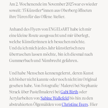
Am 2. Wochenende im November 2025 war es wieder
soweit: 35 Künstler*innen aus Oberberg öffneten
ihre Türen für das Offene Atelier.
Anhand des Flyers von ENGELsART habe ich mir
eine kleine Route ausgesucht und mir überlegt,
welche Künstlerinnen ich besuchen möchte.
Und da ich mich jedes Jahr künstlerisch neu
überraschen lassen möchte, bin ich diesmal nach
Gummerbach und Nümbrecht gefahren.
Und habe Menschen kennengelernt, deren Kunst
ich bisher nicht kannte oder noch nicht im Original
gesehen habe. Von Fotografie/ Malerei bei Stephanie
Strack über Pastellmalerei bei
Gabi Birth
oder
Acrylarbeiten von
Sabine Wallefeld
bis hin zu den
abstrahierten Ölgemälden von
Christine Evers
. Hier