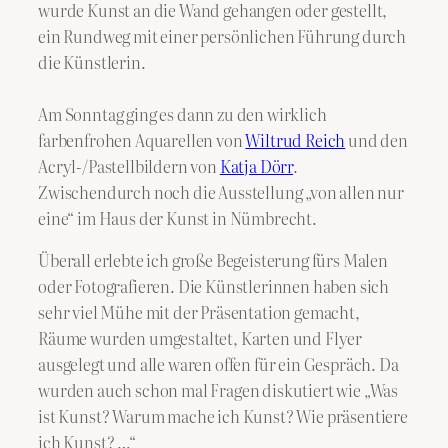
wurde Kunst an die Wand gehangen oder gestellt,
ein Rundweg mit einer persönlichen Führung durch
die Künstlerin.
Am Sonntag ging es dann zu den wirklich
farbenfrohen Aquarellen von
Wiltrud Reich
und den
Acryl-/Pastellbildern von
Katja Dörr
.
Zwischendurch noch die Ausstellung „von allen nur
eine“ im Haus der Kunst in Nümbrecht.
Überall erlebte ich große Begeisterung fürs Malen
oder Fotografieren. Die Künstlerinnen haben sich
sehr viel Mühe mit der Präsentation gemacht,
Räume wurden umgestaltet, Karten und Flyer
ausgelegt und alle waren offen für ein Gespräch. Da
wurden auch schon mal Fragen diskutiert wie „Was
ist Kunst? Warum mache ich Kunst? Wie präsentiere
ich Kunst? …“