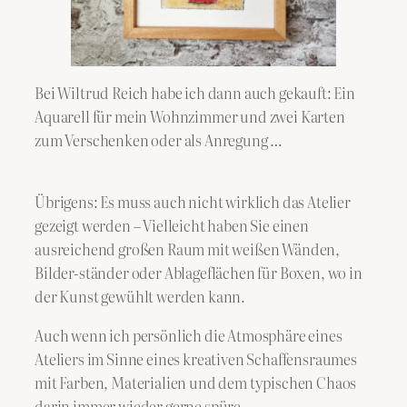
Bei Wiltrud Reich habe ich dann auch gekauft: Ein
Aquarell für mein Wohnzimmer und zwei Karten
zum Verschenken oder als Anregung …
Übrigens: Es muss auch nicht wirklich das Atelier
gezeigt werden – Vielleicht haben Sie einen
ausreichend großen Raum mit weißen Wänden,
Bilder-ständer oder Ablageflächen für Boxen, wo in
der Kunst gewühlt werden kann.
Auch wenn ich persönlich die Atmosphäre eines
Ateliers im Sinne eines kreativen Schaffensraumes
mit Farben, Materialien und dem typischen Chaos
darin immer wieder gerne spüre.