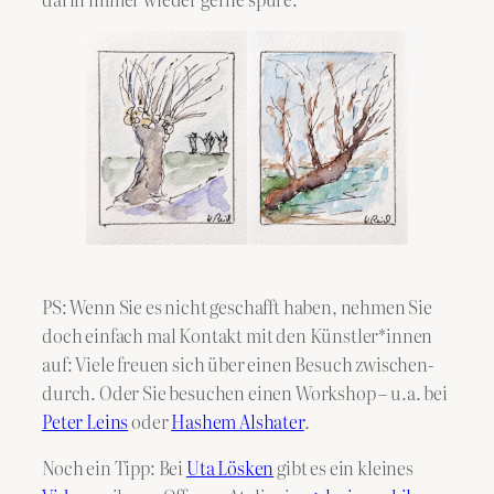
PS: Wenn Sie es nicht geschafft haben, nehmen Sie
doch einfach mal Kontakt mit den Künstler*innen
auf: Viele freuen sich über einen Besuch zwischen-
durch. Oder Sie besuchen einen Workshop – u.a. bei
Peter Leins
oder
Hashem Alshater
.
Noch ein Tipp: Bei
Uta Lösken
gibt es ein kleines