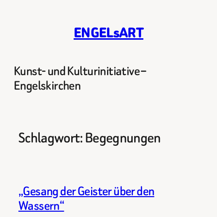
Zum
Inhalt
ENGELsART
springen
Kunst- und Kulturinitiative –
Engelskirchen
Schlagwort:
Begegnungen
„Gesang der Geister über den
Wassern“