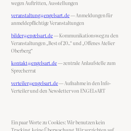
wegen Auftritten, Ausstellungen
veranstaltung@engelsart.de
— Anmeldungen für
anmeldepflichtige Veranstaltungen
bilder@engelsart.de
— Kommunikationsweg zu den
Veranstaltungen „Best of 20..“ und „Offenes Atelier
Oberberg“
kontakt@engelsart.de
— zentrale Anlaufstelle zum
Sprecherrat
verteiler@engelsart.de
— Aufnahme in den Info-
Verteiler und den Newsletter von ENGELsART
Ein paar Worte zu Cookies: Wir benutzen kein
Tracking, keine Überwachung. Wir verzichten auf