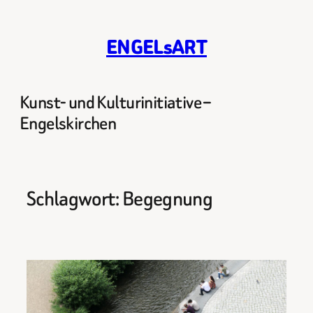
Zum
Inhalt
ENGELsART
springen
Kunst- und Kulturinitiative –
Engelskirchen
Schlagwort:
Begegnung