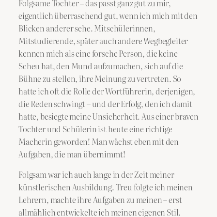
Folgsame Tochter – das passt ganz gut zu mir,
eigentlich überraschend gut, wenn ich mich mit den
Blicken anderer sehe. Mitschülerinnen,
Mitstudierende, später auch andere Wegbegleiter
kennen mich als eine forsche Person, die keine
Scheu hat, den Mund aufzumachen, sich auf die
Bühne zu stellen, ihre Meinung zu vertreten. So
hatte ich oft die Rolle der Wortführerin, derjenigen,
die Reden schwingt – und der Erfolg, den ich damit
hatte, besiegte meine Unsicherheit. Aus einer braven
Tochter und Schülerin ist heute eine richtige
Macherin geworden! Man wächst eben mit den
Aufgaben, die man übernimmt!
Folgsam war ich auch lange in der Zeit meiner
künstlerischen Ausbildung. Treu folgte ich meinen
Lehrern, machte ihre Aufgaben zu meinen – erst
allmählich entwickelte ich meinen eigenen Stil.