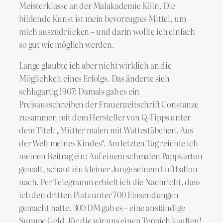
Meisterklasse an der Malakademie Köln. Die
bildende Kunst ist mein bevorzugtes Mittel, um
mich auszudrücken – und darin wollte ich einfach
so gut wie möglich werden.
Lange glaubte ich aber nicht wirklich an die
Möglichkeit eines Erfolgs. Das änderte sich
schlagartig 1967: Damals gab es ein
Preisausschreiben der Frauenzeitschrift Constanze
zusammen mit dem Hersteller von Q-Tipps unter
dem Titel: „Mütter malen mit Wattestäbchen. Aus
der Welt meines Kindes“. Am letzten Tag reichte ich
meinen Beitrag ein: Auf einem schmalen Pappkarton
gemalt, schaut ein kleiner Junge seinem Luftballon
nach. Per Telegramm erhielt ich die Nachricht, dass
ich den dritten Platz unter 700 Einsendungen
gemacht hatte. 300 DM gab es – eine anständige
Summe Geld, für die wir uns einen Teppich kauften!