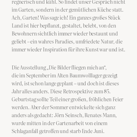
regnerisch und kühl. So findet unser Gespräch nicht
im Garten, sondern in der gemütlichen Küche statt.
Ach, Garten! Was sage ich! Ein ganzes großes Stück
Land ist hier bepflanzt, gestaltet, belebt, von den
Bewohnern sichtlich immer wieder bestaunt und
geliebt – ein wahres Paradies, umfriedete Natur, die
immer wieder Inspiration für ihre Kunst war und ist.
Die Ausstellung „Die Bilder fliegen mich an“,
die im September im Alten Baumwolllager gezeigt
wird, ist schon lange geplant – und doch ist dieses
Jahr alles anders. Diese Retrospektive zum 85.
Geburtstag sollte Teil einer großen, fröhlichen Feier
werden. Aber der Sommer entwickelte sich ganz
anders als gedacht: Jörn Seinsch, Renates Mann,
wurde mitten in der Gartenarbeit von einem
Schlaganfall getroffen und starb Ende Juni.