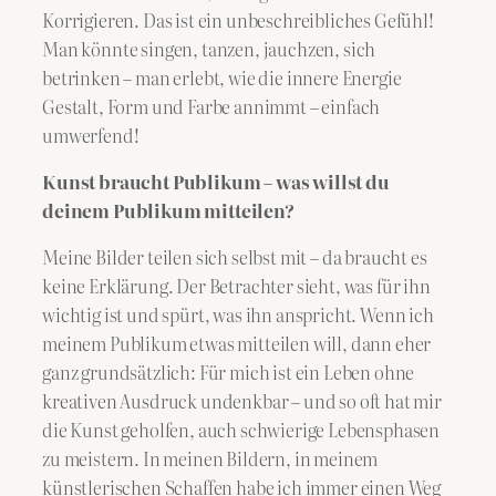
Korrigieren. Das ist ein unbeschreibliches Gefühl!
Man könnte singen, tanzen, jauchzen, sich
betrinken – man erlebt, wie die innere Energie
Gestalt, Form und Farbe annimmt – einfach
umwerfend!
Kunst braucht Publikum – was willst du
deinem Publikum mitteilen?
Meine Bilder teilen sich selbst mit – da braucht es
keine Erklärung. Der Betrachter sieht, was für ihn
wichtig ist und spürt, was ihn anspricht. Wenn ich
meinem Publikum etwas mitteilen will, dann eher
ganz grundsätzlich: Für mich ist ein Leben ohne
kreativen Ausdruck undenkbar – und so oft hat mir
die Kunst geholfen, auch schwierige Lebensphasen
zu meistern. In meinen Bildern, in meinem
künstlerischen Schaffen habe ich immer einen Weg