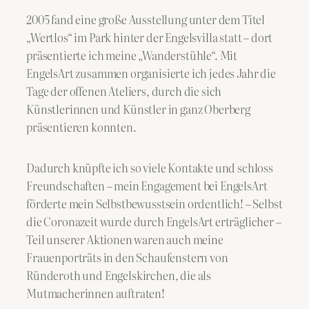
2005 fand eine große Ausstellung unter dem Titel
„Wertlos“ im Park hinter der Engelsvilla statt – dort
präsentierte ich meine „Wanderstühle“. Mit
EngelsArt zusammen organisierte ich jedes Jahr die
Tage der offenen Ateliers, durch die sich
Künstlerinnen und Künstler in ganz Oberberg
präsentieren konnten.
Dadurch knüpfte ich so viele Kontakte und schloss
Freundschaften – mein Engagement bei EngelsArt
förderte mein Selbstbewusstsein ordentlich! – Selbst
die Coronazeit wurde durch EngelsArt erträglicher –
Teil unserer Aktionen waren auch meine
Frauenporträts in den Schaufenstern von
Ründeroth und Engelskirchen, die als
Mutmacherinnen auftraten!