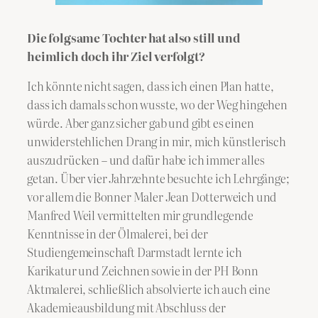
Die folgsame Tochter hat also still und
heimlich doch ihr Ziel verfolgt?
Ich könnte nicht sagen, dass ich einen Plan hatte,
dass ich damals schon wusste, wo der Weg hingehen
würde. Aber ganz sicher gab und gibt es einen
unwiderstehlichen Drang in mir, mich künstlerisch
auszudrücken – und dafür habe ich immer alles
getan. Über vier Jahrzehnte besuchte ich Lehrgänge;
vor allem die Bonner Maler Jean Dotterweich und
Manfred Weil vermittelten mir grundlegende
Kenntnisse in der Ölmalerei, bei der
Studiengemeinschaft Darmstadt lernte ich
Karikatur und Zeichnen sowie in der PH Bonn
Aktmalerei, schließlich absolvierte ich auch eine
Akademieausbildung mit Abschluss der