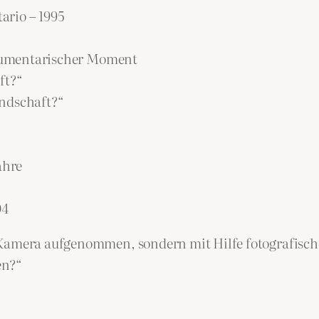
tario – 1995
dokumentarischer Moment
ft?“
andschaft?“
ahre
04
Kamera aufgenommen, sondern mit Hilfe fotografischer
en?“