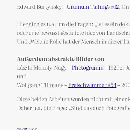
Edward Burtynsky –
Uranium Tailings #12
, On
Hier ging es u.a. um die Fragen: „Ist es ein 
oder eine bewusst gestaltete Idee von Landscha
Und „Welche Rolle hat der Mensch in dieser L
Außerdem abstrakte Bilder von
Lászlo Moholy-Nagy –
Photogramm
– 1920er J
und
Wolfgang Tillmans –
Freischwimmer #54
– 20
Diese beiden Arbeiten wurden nicht mit einer 
Daher u.a. die Frage: „Sind das auch Fotografi
08/05/2026