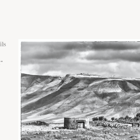
ils
t“