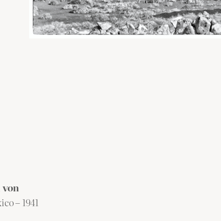
 von
ico – 1941