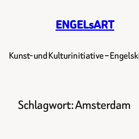
Zum
Inhalt
ENGELsART
springen
Kunst- und Kulturinitiative – Engels
Schlagwort:
Amsterdam