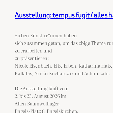
Ausstellung: tempus fugit / alles ha
Sieben Künstler*innen haben
sich zusammen getan, um das obige Thema ru
zu erarbeiten und
zu präsentieren:
Nicole Elsenbach, Elke Erben, Katharina Hake,
Kallabis, Ninón Kucharczak und Achim Lahr.
Die Ausstellung läuft vom
2. bis 23. August 2026 im
Alten Baumwolllager,
Engels-Platz 6, Engelskirchen.