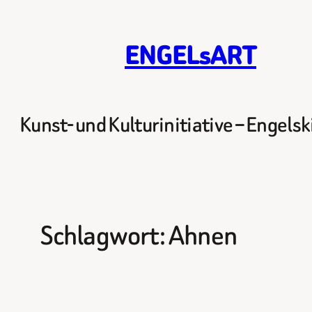
Zum
Inhalt
ENGELsART
springen
Kunst- und Kulturinitiative – Engels
Schlagwort:
Ahnen