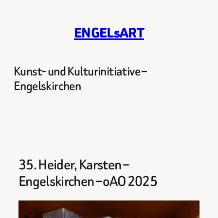
Zum
Inhalt
ENGELsART
springen
Kunst- und Kulturinitiative –
Engelskirchen
35. Heider, Karsten –
Engelskirchen – oAO 2025