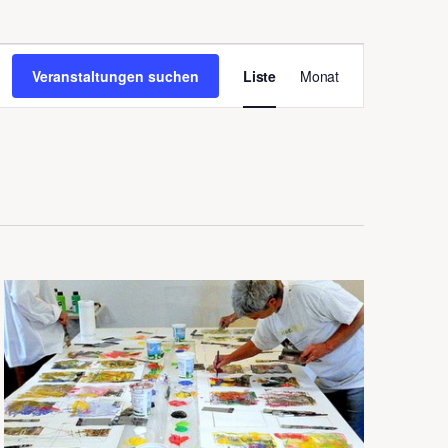
Veranstaltung
Veranstaltungen suchen
Liste
Monat
Ansichten-
Navigation