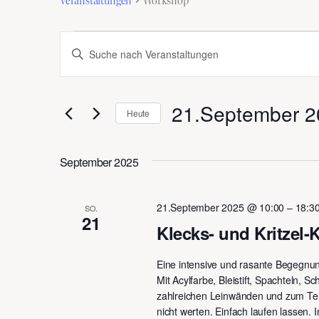
Veranstaltungen
Veranstaltungen
Bitte
Suche
Schlüsselwort
und
eingeben.
21.September 2
Ansichten,
Suche
Heute
nach
Datum
Navigation
Veranstaltungen
wählen.
September 2025
Schlüsselwort.
21.September 2025 @ 10:00
–
18:3
SO.
21
Klecks- und Kritzel-
Eine intensive und rasante Begegnung
Mit Acylfarbe, Bleistift, Spachteln,
zahlreichen Leinwänden und zum Teil 
nicht werten. Einfach laufen lassen.