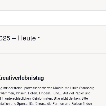
025
 – 
Heute
0
Kreativerlebnistag
 mit der freien, prozessorientierten Malerei mit Ulrike Stausberg
 Schwämmen, Pinseln, Folien, Fingern…und… Auf viel Papier und
in unterschiedlichen Kleinformaten. Bitte nicht denken. Bitte
 Intuition und Spontanität führen…die Formen und Farben finden