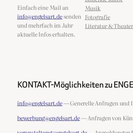
Einfach eine Mail an
Musik
info@engelsart.de
senden
Fotografie
und mehrfach im Jahr
Literatur & Theate
aktuelle Infos erhalten.
KONTAKT-Möglichkeiten zu ENG
info@engelsart.de
— Generelle Anfragen und I
bewerbung@engelsart.de
— Anfragen von Künst
veranstaltung@engelsart.de
— Anmeldungen fü