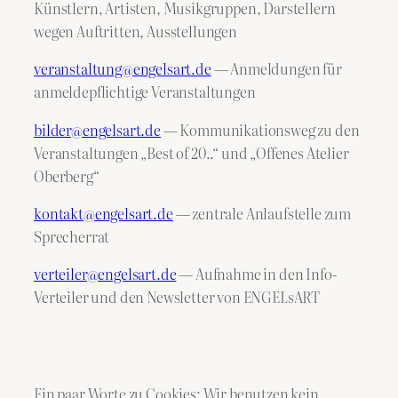
Künstlern, Artisten, Musikgruppen, Darstellern
wegen Auftritten, Ausstellungen
veranstaltung@engelsart.de
— Anmeldungen für
anmeldepflichtige Veranstaltungen
bilder@engelsart.de
— Kommunikationsweg zu den
Veranstaltungen „Best of 20..“ und „Offenes Atelier
Oberberg“
kontakt@engelsart.de
— zentrale Anlaufstelle zum
Sprecherrat
verteiler@engelsart.de
— Aufnahme in den Info-
Verteiler und den Newsletter von ENGELsART
Ein paar Worte zu Cookies: Wir benutzen kein