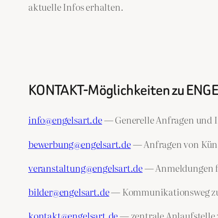
aktuelle Infos erhalten.
KONTAKT-Möglichkeiten zu ENG
info@engelsart.de
— Generelle Anfragen und I
bewerbung@engelsart.de
— Anfragen von Künst
veranstaltung@engelsart.de
— Anmeldungen fü
bilder@engelsart.de
— Kommunikationsweg zu de
kontakt@engelsart.de
— zentrale Anlaufstelle