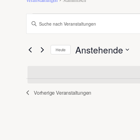
Veranstaltungen
Veranstaltungen
Bitte
Suche
Schlüsselwort
und
eingeben.
Anstehende
Ansichten,
Suche
Heute
nach
Datum
Navigation
Veranstaltungen
wählen.
Schlüsselwort.
Vorherige
Veranstaltungen