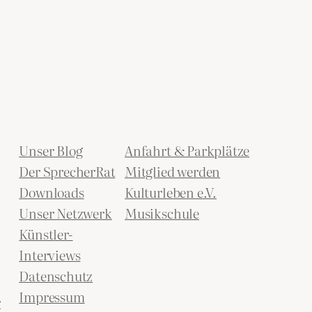
Unser Blog
Anfahrt & Parkplätze
Der SprecherRat
Mitglied werden
Downloads
Kulturleben e.V.
Unser Netzwerk
Musikschule
Künstler-
Interviews
Datenschutz
Impressum
r