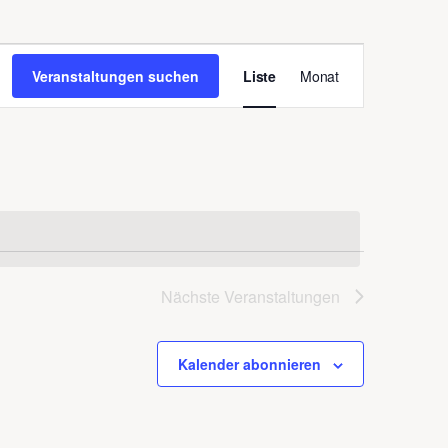
Veranstaltung
Veranstaltungen suchen
Liste
Monat
Ansichten-
Navigation
Nächste
Veranstaltungen
Kalender abonnieren