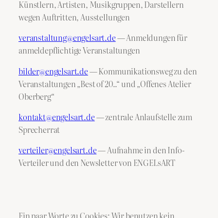
Künstlern, Artisten, Musikgruppen, Darstellern
wegen Auftritten, Ausstellungen
veranstaltung@engelsart.de
— Anmeldungen für
anmeldepflichtige Veranstaltungen
bilder@engelsart.de
— Kommunikationsweg zu den
Veranstaltungen „Best of 20..“ und „Offenes Atelier
Oberberg“
kontakt@engelsart.de
— zentrale Anlaufstelle zum
Sprecherrat
verteiler@engelsart.de
— Aufnahme in den Info-
Verteiler und den Newsletter von ENGELsART
Ein paar Worte zu Cookies: Wir benutzen kein